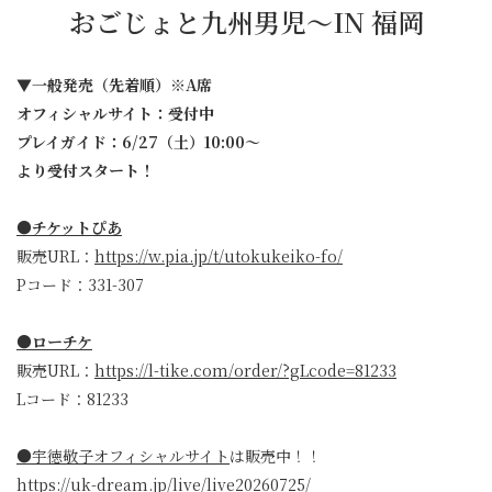
おごじょと九州男児〜IN 福岡
▼一般発売（先着順）※A席
オフィシャルサイト：受付中
プレイガイド：6/27（土）10:00〜
より受付スタート！
●チケットぴあ
販売URL：
https://w.pia.jp/t/utokukeiko-fo/
Pコード：331-307
●ローチケ
販売URL：
https://l-tike.com/order/?gLcode=81233
Lコード：81233
●
宇徳敬子オフィシャルサイト
は販売中！！
https://uk-dream.jp/live/live20260725/