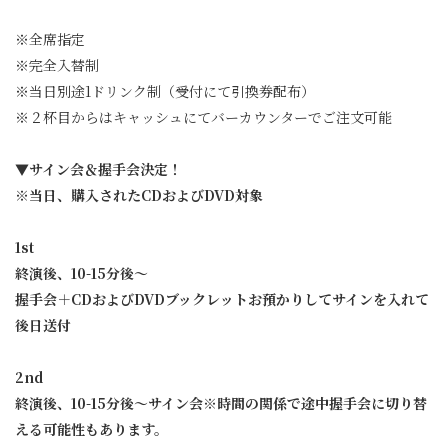
※全席指定
※完全入替制
※当日別途1ドリンク制（受付にて引換券配布）
※２杯目からはキャッシュにてバーカウンターでご注文可能
▼サイン会＆握手会決定！
※当日、購入されたCDおよびDVD対象
1st
終演後、10-15分後〜
握手会＋CDおよびDVDブックレットお預かりしてサインを入れて
後日送付
2nd
終演後、10-15分後〜サイン会※時間の関係で途中握手会に切り替
える可能性もあります。