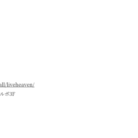
）
all/liveheaven/
ルボ3F