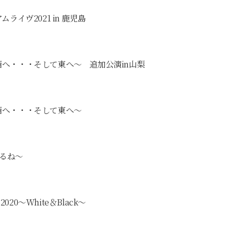
イヴ2021 in 鹿児島
〜東から西へ・・・そして東へ〜 追加公演in山梨
東から西へ・・・そして東へ〜
えるね〜
 2020〜White＆Black〜