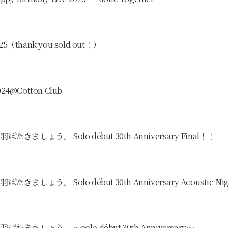
25（thank you sold out！）
24@Cotton Club
たきましょう。 Solo début 30th Anniversary Final！！
きましょう。 Solo début 30th Anniversary Acoustic Ni
ばたきましょう。 〜solo début 30th Anniversary〜