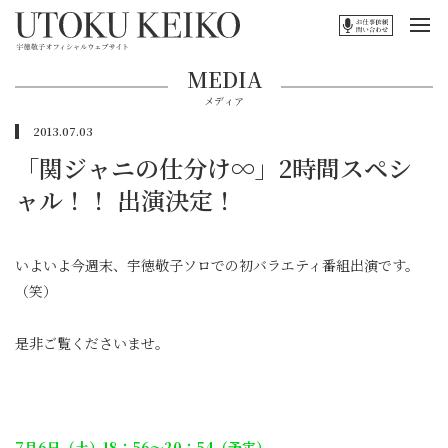
MEDIA
メディア
2013.07.03
「関ジャニの仕分け∞」2時間スペシ
ャル！！ 出演決定！
いよいよ今週末、宇徳敬子ソロでの初バラエティ番組出演です。
（笑）
是非ご覧くださいませ。
7月6日（土）18：56～20：54（予定）