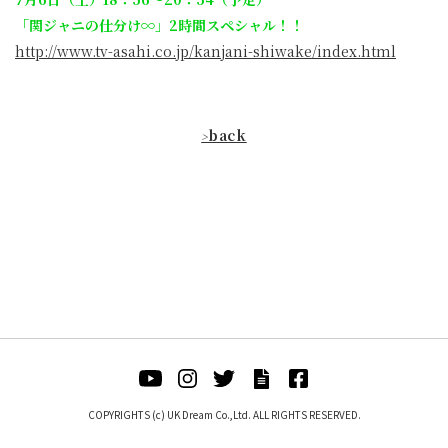
「関ジャニの仕分け∞」2時間スペシャル！！
http://www.tv-asahi.co.jp/kanjani-shiwake/index.html
back
>
COPYRIGHTS (c) UK Dream Co.,Ltd. ALL RIGHTS RESERVED.