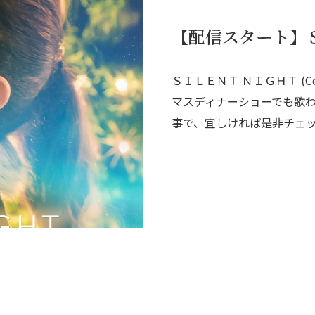
【配信スタート】ＳＩ
ＳＩＬＥＮＴ ＮＩＧＨＴ (C
マスディナーショーでも歌わ
事で、宜しければ是非チェック