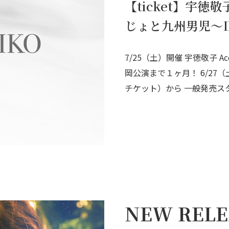
【ticket】宇徳敬子 
じょと九州男児〜I
7/25（土）開催 宇徳敬子 Ac
岡公演まで１ヶ月！ 6/27
チケット）から 一般発売スタ
NEW RELE