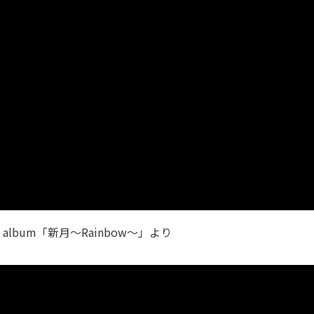
i album「新月〜Rainbow〜」より